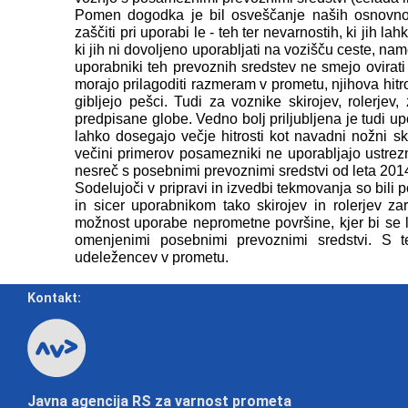
Pomen dogodka je bil osveščanje naših osnovno
zaščiti pri uporabi le - teh ter nevarnostih, ki jih 
ki jih ni dovoljeno uporabljati na vozišču ceste, n
uporabniki teh prevoznih sredstev ne smejo ovirati 
morajo prilagoditi razmeram v prometu, njihova hitr
gibljejo pešci. Tudi za voznike skirojev, rolerjev,
predpisane globe. Vedno bolj priljubljena je tudi up
lahko dosegajo večje hitrosti kot navadni nožni sk
večini primerov posamezniki ne uporabljajo ustrezn
nesreč s posebnimi prevoznimi sredstvi od leta 2014 
Sodelujoči v pripravi in izvedbi tekmovanja so bili 
in sicer uporabnikom tako skirojev in rolerjev za
možnost uporabe neprometne površine, kjer bi se 
omenjenimi posebnimi prevoznimi sredstvi. S 
udeležencev v prometu.
Kontakt:
Javna agencija RS za varnost prometa