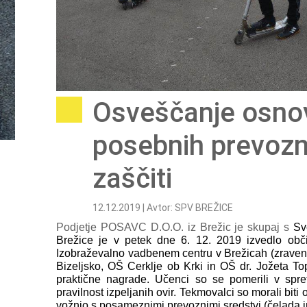
Osveščanje osno
posebnih prevozn
zaščiti
12.12.2019 | Avtor: SPV BREŽICE
Podjetje POSAVC D.O.O. iz Brežic je skupaj s
Sv
Brežice je v petek dne 6. 12. 2019 izvedlo občin
Izobraževalno vadbenem centru v Brežicah (zrave
Bizeljsko, OŠ Cerklje ob Krki in OŠ dr. Jožeta Top
praktične nagrade.
Učenci so se pomerili v spret
pravilnost izpeljanih ovir. Tekmovalci so morali bit
vožnjo s posameznimi prevoznimi sredstvi (čelada in