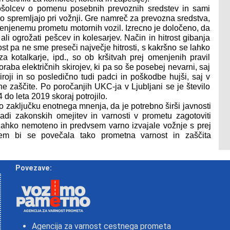
šolcev o pomenu posebnih prevoznih sredstev in sami
lahko spremljajo pri vožnji. Gre namreč za prevozna sredstva,
amenjenemu prometu motornih vozil. Izrecno je določeno, da
ali ogrožati pešcev in kolesarjev. Način in hitrost gibanja
ost pa ne sme preseči največje hitrosti, s kakršno se lahko
 za kotalkarje, ipd., so ob kršitvah prej omenjenih pravil
oraba električnih skirojev, ki pa so še posebej nevarni, saj
iroji in so posledično tudi padci in poškodbe hujši, saj v
e zaščite. Po poročanjih UKC-ja v Ljubljani se je število
do leta 2019 skoraj potrojilo.
po zaključku enotnega mnenja, da je potrebno širši javnosti
radi zakonskih omejitev in varnosti v prometu zagotoviti
lahko nemoteno in predvsem varno izvajale vožnje s prej
tem bi se povečala tako prometna varnost in zaščita
Povezave:
Agencija za varnost cestnega prometa