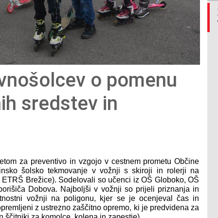
vnošolcev o pomenu
ih sredstev in
etom za preventivo in vzgojo v cestnem prometu Občine
sko šolsko tekmovanje v vožnji s skiroji in rolerji na
n ETRŠ Brežice).
Sodelovali so učenci iz OŠ Globoko, OŠ
orišiča Dobova. Najboljši v vožnji so prijeli priznanja in
nostni vožnji na poligonu, kjer se je ocenjeval čas in
i opremljeni z ustrezno zaščitno opremo, ki je predvidena za
 ščitniki za komolce, kolena in zapestje).