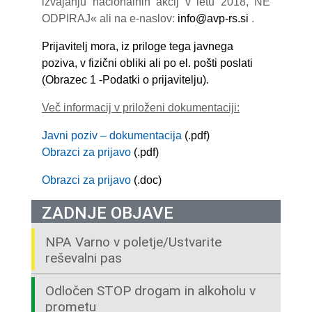
izvajanju nacionalnih akcij v letu 2018, NE
ODPIRAJ« ali na e-naslov:
info@avp-rs.si
.
Prijavitelj mora, iz priloge tega javnega
poziva, v fizični obliki ali po el. pošti poslati
(Obrazec 1 -Podatki o prijavitelju).
Več informacij v priloženi dokumentaciji:
Javni poziv – dokumentacija
(.pdf)
Obrazci za prijavo
(.pdf)
Obrazci za prijavo
(.doc)
ZADNJE OBJAVE
NPA Varno v poletje/Ustvarite
reševalni pas
Odločen STOP drogam in alkoholu v
prometu