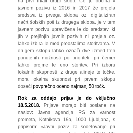
na prvi in/ali drugi sklop. Če je občina v
javnem pozivu iz 2016 in 2017 že prejela
sredstva iz prvega sklopa oz. digitaliziran
načrt šolskih poti iz drugega sklopa, je v tem
javnem pozivu upravičena le do sredstev, ki
jih v prejšnjih javnih pozivih ni prejela oz.
lahko izbira le med preostalima storitvama. V
drugem sklopu lahko označi dve izmed treh
ponujenih možnosti po prioriteti, pri čemer
lahko prejme le eno storitev. Pri izboru
lokalnih skupnosti iz druge alineje te točke,
mora lokalna skupnost pri prvem sklopu
doseči
povprečno oceno najmanj 50 točk.
Rok za oddajo prijav je do vključno
18.5.2018.
Prijave morajo biti poslane na
naslov: Javna agencija RS za varnost
prometa, Kotnikova 19a, 1000 Ljubljana, s
pripisom: »Javni poziv za sodelovanje pri