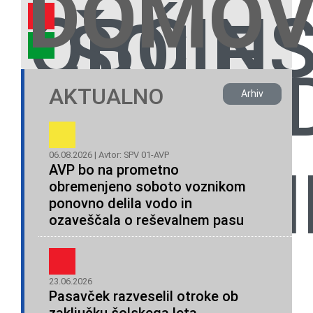
DOMO
OBČINS
ŠOLE
NEVLA
AKTUALNO
Arhiv
SPV
IN
06.08.2026 | Avtor: SPV 01-AVP
ORGANI
AVP bo na prometno
obremenjeno soboto voznikom
ponovno delila vodo in
VRTCI
ozaveščala o reševalnem pasu
23.06.2026
Pasavček razveselil otroke ob