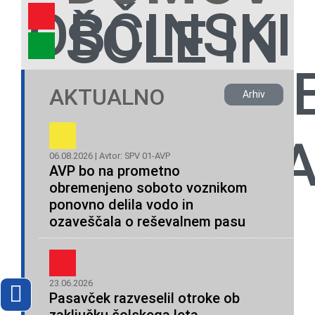
OBČINSKI
ŠOLE IN
NEVLADN
SPV
VRTCI
AKTUALNO
Arhiv
ORGANIZA
06.08.2026 | Avtor: SPV 01-AVP
AVP bo na prometno
obremenjeno soboto voznikom
ponovno delila vodo in
ozaveščala o reševalnem pasu
23.06.2026
Pasavček razveselil otroke ob