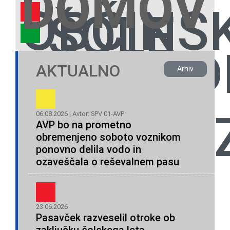
DOMOV
OBČINSK
ŠOLE
NEVLAD
AKTUALNO
SPV
Arhiv
IN
ORGANI
06.08.2026 | Avtor: SPV 01-AVP
AVP bo na prometno
obremenjeno soboto voznikom
VRTCI
ponovno delila vodo in
ozaveščala o reševalnem pasu
23.06.2026
Pasavček razveselil otroke ob