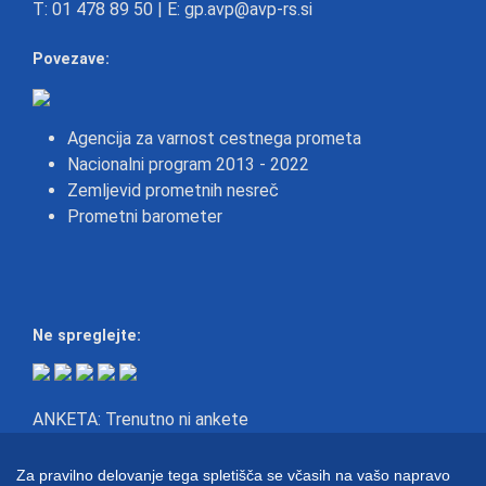
T:
01 478 89 50
| E:
gp.avp@avp-rs.si
Povezave:
Agencija za varnost cestnega prometa
Nacionalni program 2013 - 2022
Zemljevid prometnih nesreč
Prometni barometer
Ne spreglejte:
ANKETA: Trenutno ni ankete
Prijava na eNovice
Za pravilno delovanje tega spletišča se včasih na vašo napravo