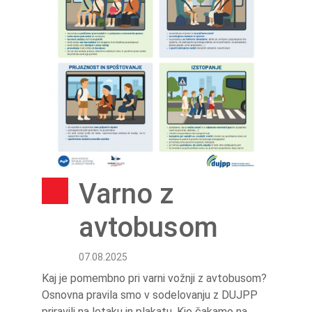
Varno z
avtobusom
07.08.2025
Kaj je pomembno pri varni vožnji z avtobusom?
Osnovna pravila smo v sodelovanju z DUJPP
priravili na letaku in plakatu. Kje čakamo na